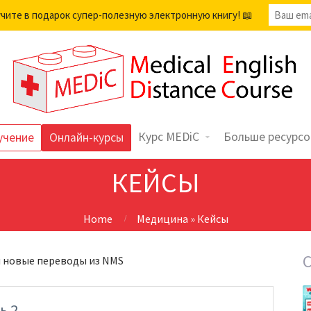
учите в подарок супер-полезную электронную книгу! 📖
Курс MEDiC
Больше ресурсо
учение
Онлайн-курсы
КЕЙСЫ
Home
Медицина
»
Кейсы
я новые переводы из NMS
ь 2