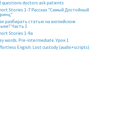
2 questions doctors ask patients
hort Stories 1-7 Рассказ "Самый Достойный
ринц"
ак разбирать статью на английском
зыке? Часть 1
hort Stories 1-9a
ey words. Pre-intermediate. Урок 1
ffortless Engish. Lost custody (audio+scripts)