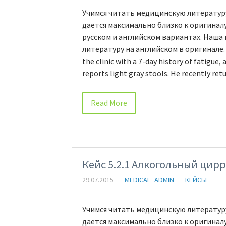
Учимся читать медицинскую литературу
дается максимально близко к оригинал
русском и английском вариантах. Наша
литературу на английском в оригинале. C
the clinic with a 7-day history of fatigue, 
reports light gray stools. He recently re
Read More
Кейс 5.2.1 Алкогольный цир
29.07.2015
MEDICAL_ADMIN
КЕЙСЫ
Учимся читать медицинскую литературу
дается максимально близко к оригинал