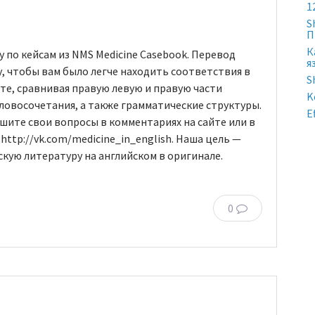
1
S
П
К
 по кейсам из NMS Medicine Casebook. Перевод
я
у, чтобы вам было легче находить соответствия в
S
йте, сравнивая правую левую и правую части
K
словосочетания, а также грамматические структуры.
E
ишите свои вопросы в комментариях на сайте или в
http://vk.com/medicine_in_english. Наша цель —
кую литературу на английском в оригинале.
0