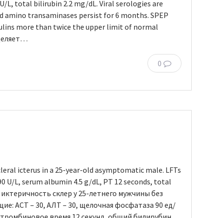
/L, total bilirubin 2.2 mg/dL. Viral serologies are
ted amino transaminases persist for 6 months. SPEP
ulins more than twice the upper limit of normal
деляет…
0
scleral icterus in a 25-year-old asymptomatic male. LFTs
90 U/L, serum albumin 4.5 g/dL, PT 12 seconds, total
т иктеричность склер у 25-летнего мужчины без
: АСТ – 30, АЛТ – 30, щелочная фосфатаза 90 ед/
ротромбиновое время 12 секунд, общий билирубин