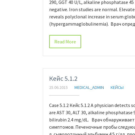
290, GGT 40 U/L, alkaline phosphatase 45 U
negative. Iron studies are normal. Eleva
reveals polyclonal increase in serum glob
(hypergammaglobulinemia). Врач опре
Read More
Кейс 5.1.2
25.06.2015
MEDICAL_ADMIN
КЕЙСЫ
Case 5.1.2 Кейс 5.1.2 A physician detects 
are AST 30, ALT 30, alkaline phosphatase 
bilirubin 2.4 mg/dL. Врач обнаруживае
симптомов. Печеночные пробы следующие
л, сывороточный альбумин 4.5 г/дл, п