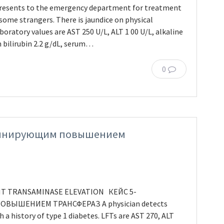
 presents to the emergency department for treatment
 some strangers. There is jaundice on physical
oratory values are AST 250 U/L, ALT 1 00 U/L, alkaline
 bilirubin 2.2 g/dL, serum…
0
оминирующим повышением
NT TRANSAMINASE ELEVATION КЕЙС 5-
ЫШЕНИЕМ ТРАНСФЕРАЗ A physician detects
h a history of type 1 diabetes. LFTs are AST 270, ALT