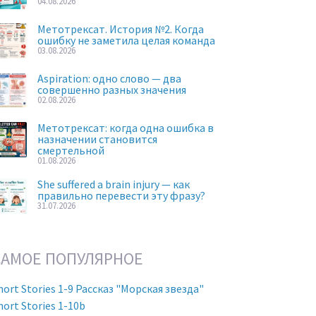
04.08.2026
Метотрексат. История №2. Когда
ошибку не заметила целая команда
03.08.2026
Aspiration: одно слово — два
совершенно разных значения
02.08.2026
Метотрексат: когда одна ошибка в
назначении становится
смертельной
01.08.2026
She suffered a brain injury — как
правильно перевести эту фразу?
31.07.2026
САМОЕ ПОПУЛЯРНОЕ
hort Stories 1-9 Рассказ "Морская звезда"
hort Stories 1-10b