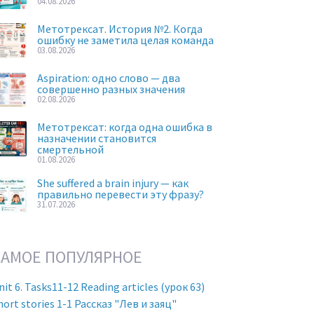
04.08.2026
Метотрексат. История №2. Когда
ошибку не заметила целая команда
03.08.2026
Aspiration: одно слово — два
совершенно разных значения
02.08.2026
Метотрексат: когда одна ошибка в
назначении становится
смертельной
01.08.2026
She suffered a brain injury — как
правильно перевести эту фразу?
31.07.2026
САМОЕ ПОПУЛЯРНОЕ
nit 6. Tasks11-12 Reading articles (урок 63)
hort stories 1-1 Рассказ "Лев и заяц"