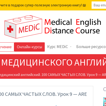
учите в подарок супер-полезную электронную книгу! 📖
Курс MEDiC
Больше ресурсо
учение
Онлайн-курсы
 МЕДИЦИНСКОГО АНГЛИ
едицинский английский. 100 САМЫХ ЧАСТЫХ СЛОВ. Урок 9 — AR
00 САМЫХ ЧАСТЫХ СЛОВ. Урок 9 — ARE