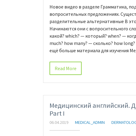
Новое видео в разделе Грамматика, по
вопросительных предложениях. Сущест
разделительные альтернативные В это
Начинаются они с вопросительного слов
какой? which? — который? when? — когд
much? how many? — сколько? how long? 
ещё больше материала для изучения М
Read More
Медицинский английский. Д
Part I
06.04.2019
MEDICAL_ADMIN
DERMATOLO