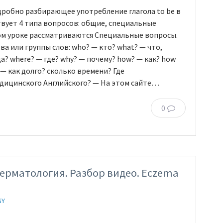
дробно разбирающее употребление глагола to be в
вует 4 типа вопросов: общие, специальные
м уроке рассматриваются Специальные вопросы.
а или группы слов: who? — кто? what? — что,
а? where? — где? why? — почему? how? — как? how
— как долго? сколько времени? Где
едицинского Английского? — На этом сайте…
0
ерматология. Разбор видео. Eczema
GY