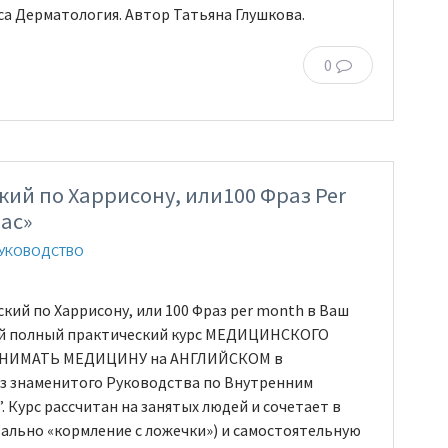
рса Дерматология. Автор Татьяна Глушкова.
0
ий по Харрисону, или100 Фраз Per
ас»
РУКОВОДСТВО
кий по Харрисону, или 100 Фраз per month в Ваш
ой полный практический курс МЕДИЦИНСКОГО
ПОНИМАТЬ МЕДИЦИНУ на АНГЛИЙСКОМ в
из знаменитого Руководства по Внутренним
”. Курс рассчитан на занятых людей и сочетает в
вально «кормление с ложечки») и самостоятельную