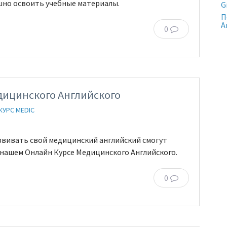
шно освоить учебные материалы.
G
П
А
0
дицинского Английского
КУРС MEDIC
звивать свой медицинский английский смогут
 нашем Онлайн Курсе Медицинского Английского.
0