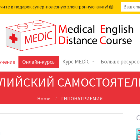
учите в подарок супер-полезную электронную книгу! 📖
Курс MEDiC
Больше ресурсо
учение
Онлайн-курсы
ГЛИЙСКИЙ САМОСТОЯТЕЛ
Home
ГИПОНАТРИЕМИЯ
И