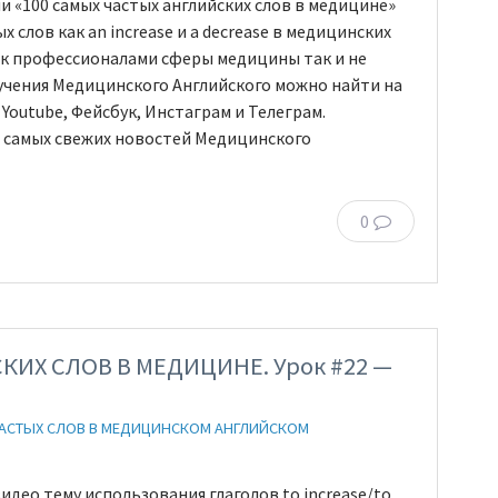
 «100 самых частых английских слов в медицине»
 слов как an increase и a decrease в медицинских
как профессионалами сферы медицины так и не
учения Медицинского Английского можно найти на
 Youtube, Фейсбук, Инстаграм и Телеграм.
е самых свежих новостей Медицинского
0
КИХ СЛОВ В МЕДИЦИНЕ. Урок #22 —
ЧАСТЫХ СЛОВ В МЕДИЦИНСКОМ АНГЛИЙСКОМ
ео тему использования глаголов to increase/to