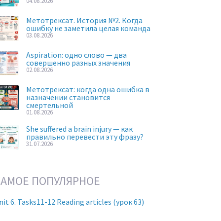
04.08.2026
Метотрексат. История №2. Когда
ошибку не заметила целая команда
03.08.2026
Aspiration: одно слово — два
совершенно разных значения
02.08.2026
Метотрексат: когда одна ошибка в
назначении становится
смертельной
01.08.2026
She suffered a brain injury — как
правильно перевести эту фразу?
31.07.2026
САМОЕ ПОПУЛЯРНОЕ
nit 6. Tasks11-12 Reading articles (урок 63)