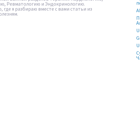
п
ю, Ревматологию и Эндокринологию.
, где я разбираю вместе с вами статьи из
A
олезням.
П
А
U
G
U
С
Ч