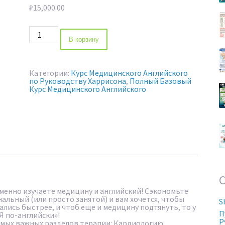
₽
15,000.00
Количество
товара
В корзину
ТЕРАПИЯ
ПО-
АНГЛИЙСКИ
Категории:
Курс Медицинского Английского
по Руководству Харрисона
,
Полный Базовый
Курс Медицинского Английского
енно изучаете медицину и английский! Сэкономьте
нальный (или просто занятой) и вам хочется, чтобы
S
лись быстрее, и чтоб еще и медицину подтянуть, то у
П
Я по-английски»!
Р
самых важных разделов терапии: Кардиологию,