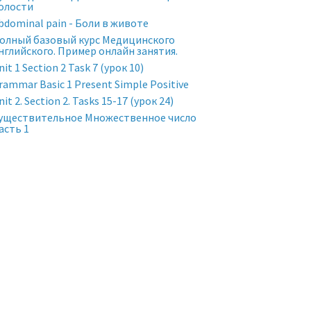
олости
bdominal pain - Боли в животе
олный базовый курс Медицинского
нглийского. Пример онлайн занятия.
nit 1 Section 2 Task 7 (урок 10)
rammar Basic 1 Present Simple Positive
nit 2. Section 2. Tasks 15-17 (урок 24)
уществительное Множественное число
асть 1