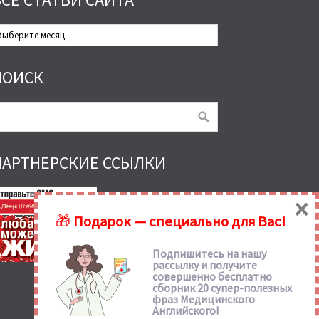
се
татьи
айта
ПОИСК
ПАРТНЕРСКИЕ ССЫЛКИ
×
🎁
Подарок — специально для Вас!
Подпишитесь на нашу
рассылку и получите
совершенно бесплатно
сборник 20 супер-полезных
фраз Медицинского
Английского!