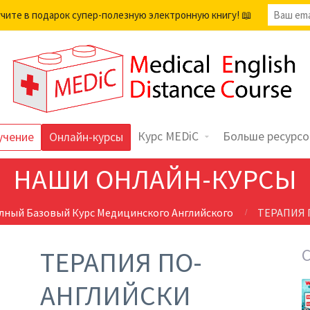
учите в подарок супер-полезную электронную книгу! 📖
Курс MEDiC
Больше ресурсо
учение
Онлайн-курсы
НАШИ ОНЛАЙН-КУРСЫ
лный Базовый Курс Медицинского Английского
ТЕРАПИЯ 
ТЕРАПИЯ ПО-
АНГЛИЙСКИ