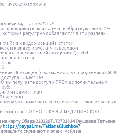
ретического гормона
английском, — это КРУТО!
сы преподавателю и получать обратную связь; 2 —
, которые регулярно добавляются в эти разделы.
нглийских видео-лекций и статей
екстом к видео и русским переводом
лов и словосочетаний на сервисе Quizlet
т преподавателя
и выше
ей.
ечение 18 месяцев (с возможностью продления за 6000
 доступа 12 месяцев.
 вы получаете доступ к ТРЕМ дополнительным
 руб:
сики и грамматики)
0+ уроков)
примерами самых часто употребляемых слов из разных
кой в составе ПОЛНОГО КУРСА МЕДИЦИНСКОГО
 на карту Сбера 2202207172723614 Глушкова Татьяна
су
https://paypal.me/TatianaGlushkov?
ы пришлите скриншот и ваш е-мейл на