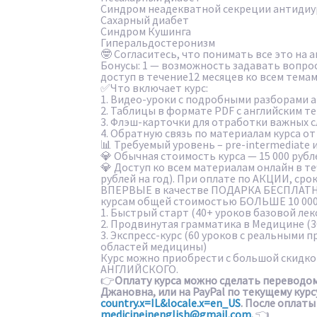
Синдром неадекватной секреции антидиу
Сахарный диабет
Синдром Кушинга
Гиперальдостеронизм
🤓 Согласитесь, что понимать все это на 
Бонусы: 1 — возможность задавать вопро
доступ в течение12 месяцев ко всем темам
✅Что включает курс:
1. Видео-уроки с подробными разборами а
2. Таблицы в формате PDF с английским т
3. Флэш-карточки для отработки важных с
4. Обратную связь по материалам курса о
📊 Требуемый уровень – pre-intermediate 
💎 Обычная стоимость курса — 15 000 рубл
💎 Доступ ко всем материалам онлайн в т
рублей на год). При оплате по АКЦИИ, срок
ВПЕРВЫЕ в качестве ПОДАРКА БЕСПЛАТНО
курсам общей стоимостью БОЛЬШЕ 10 000
1. Быстрый старт (40+ уроков базовой лек
2. Продвинутая грамматика в Медицине (3
3. Экспресс-курс (60 уроков с реальными 
областей медицины)
Курс можно приобрести с большой скид
АНГЛИЙСКОГО.
👉
Оплату курса можно сделать переводом
Джановна, или на PayPal по текущему кур
country.x=IL&locale.x=en_US
. После оплат
medicineinenglish@gmail.com
.
👈