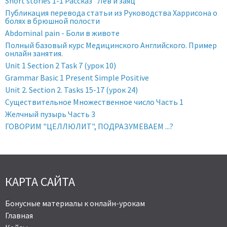
Short stories 1-1 Рассказ "Лев и заяц"
Публикация перевода статьи из Руководства Харрисона о
болях в брюшной полости
Abdominal pain - Боли в животе
Полный базовый курс Медицинского Английского. Пример
онлайн занятия.
Unit 1 Section 2 Task 7 (урок 10)
Grammar Basic 1 Present Simple Positive
Unit 2. Section 2. Tasks 15-17 (урок 24)
Существительное Множественное число Часть 1
Желчный пузырь Часть 3
ГОВОРИМ "ЦЕЛЛЮЛИТ", ПОДРАЗУМЕВАЕМ ...?
КАРТА САЙТА
Бонусные материалы к онлайн-урокам
Главная