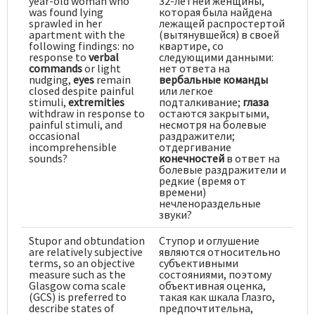
year-old woman who
32-летней женщины,
was found lying
которая была найдена
sprawled in her
лежащей распростертой
apartment with the
(вытянувшейся) в своей
following findings: no
квартире, со
response to
verbal
следующими данными:
commands
or light
нет ответа на
nudging,
eyes
remain
вербальные команды
closed despite painful
или легкое
stimuli,
extremities
подталкивание;
глаза
withdraw in response to
остаются закрытыми,
painful stimuli, and
несмотря на болевые
occasional
раздражители;
incomprehensible
отдергивание
sounds?
конечностей
в ответ на
болевые раздражители и
редкие (время от
времени)
нечленораздельные
звуки?
Stupor and obtundation
Ступор и оглушение
are relatively subjective
являются относительно
terms, so an objective
субъективными
measure such as the
состояниями, поэтому
Glasgow coma scale
объективная оценка,
(GCS) is preferred to
такая как шкала Глазго,
describe states of
предпочтительна,