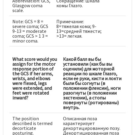
Abbreviation: GCS,
Сокращение: Шкала
Glasgow coma
комы Глазго.
scale.
Note: GCS = 8 =
Примечание:
severe coma; GCS
8=тяжелая кома; 9-
9-13 = moderate
13=средней тяжести;
coma; GCS > 1 3 =
>13= легкая.
minor coma.
What score would you
Какой балл вы бы
assign for the motor
установили (как бы вы
response portion of
оценили) для моторной
the GCS if her arms,
реакции по шкале Глазго,
wrists, and elbows
если ее руки, кисти и локти
were flexed, legs
были бы согнуты (в
were extended, and
положении флексии), ноги
feet were rotated
разогнуты (в положении
inward?
экстензии), а стопы
повернуты (ротированы)
внутрь.
The position
Описанная поза
described is termed
характеризует
decorticate
декортицированную позу.
posturing.
Декортицированная поза