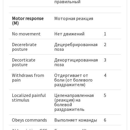
правильный
Motor response
Моторная реакция
(M)
No movement
Нет движений
1
Decerebrate
Децеребрированная
2
posture
поза
Decorticate
Декортицированная
3
posture
поза
Withdraws from
Отдергивает от
4
pain
боли (от болевого
раздражителя)
Localized painful
Целенаправленная
5
stimulus
(реакция) на
болевой
раздражитель
Obeys commands
Выполняет команды
6