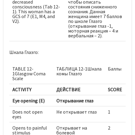
decreased
чтобы описать
consciousness (Tab 12-
состояния сниженного
1). This woman has a
сознания. Данная
GCS of 7 (E1, M4, and
женщина имеет 7 баллов
V2).
по школе Глазго
(открывание глаз -1,
моторная реакция – 4 и
вербальная – 2).
Шкала Глазго:
TABLE 12-
ТАБЛИЦА 12-1Шкала
Баллы
1Glasgow Coma
комы Глазго
Scale
ACTIVITY
ДЕЙСТВИЕ
SCORE
Eye opening (E)
Открывание глаз
Does not open
Не открывает глаз
1
eyes
Opens to painful
Открывает на
2
stimulus
болевой