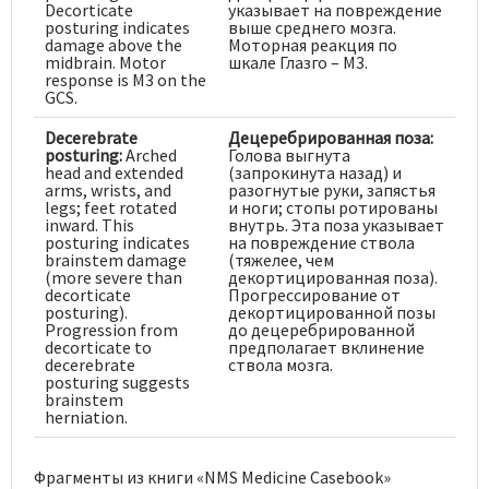
Decorticate
указывает на повреждение
posturing indicates
выше среднего мозга.
damage above the
Моторная реакция по
midbrain. Motor
шкале Глазго – М3.
response is M3 on the
GCS.
Decerebrate
Децеребрированная поза:
posturing:
Arched
Голова выгнута
head and extended
(запрокинута назад) и
arms, wrists, and
разогнутые руки, запястья
legs; feet rotated
и ноги; стопы ротированы
inward. This
внутрь. Эта поза указывает
posturing indicates
на повреждение ствола
brainstem damage
(тяжелее, чем
(more severe than
декортицированная поза).
decorticate
Прогрессирование от
posturing).
декортицированной позы
Progression from
до децеребрированной
decorticate to
предполагает вклинение
decerebrate
ствола мозга.
posturing suggests
brainstem
herniation.
Фрагменты из книги «NMS Medicine Casebook»