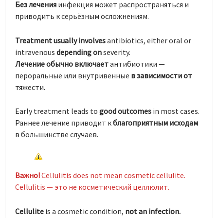
Без лечения
инфекция может распространяться и
приводить к серьёзным осложнениям.
Treatment usually involves
antibiotics, either oral or
intravenous
depending on
severity.
Лечение обычно включает
антибиотики —
пероральные или внутривенные
в зависимости от
тяжести.
Early treatment leads to
good outcomes
in most cases.
Раннее лечение приводит к
благоприятным исходам
в большинстве случаев.
Важно!
Cellulitis does not mean cosmetic cellulite.
Cellulitis — это не косметический целлюлит.
Cellulite
is a cosmetic condition,
not an infection.