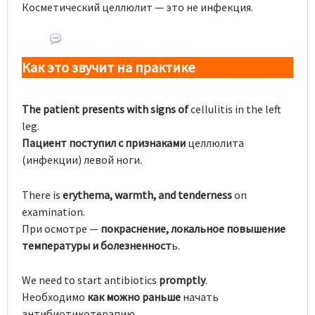
Косметический целлюлит — это не инфекция.
Как это звучит на практике
The patient presents with signs of
cellulitis in the left
leg.
Пациент поступил с признаками
целлюлита
(инфекции) левой ноги.
There is
erythema, warmth, and tenderness
on
examination.
При осмотре —
покраснение, локальное повышение
температуры и болезненност
ь.
We need to start antibiotics
promptly
.
Необходимо
как можно раньше
начать
антибиотикотерапию.