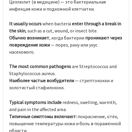
Целлюлит (в медицине) — это бактериальная
инфекция кожи и подкожной клетчатки.
It usually occurs
when bacteria
enter through
a break in
the skin
, such as a cut, wound, or insect bite.
Обычно возникает
, когда бактерии
проникают через
повреждение кожи
— порез, рану или укус
насекомого.
The most common pathogens
are Streptococcus and
Staphylococcus aureus.
Наиболее частые возбудители
— стрептококки и
золотистый стафилококк.
Typical symptoms include
redness, swelling, warmth,
and pain in the affected area.
Типичные симптомы включают:
покраснение, отёк,
повышение температуры кожи и боль в поражённой
области.