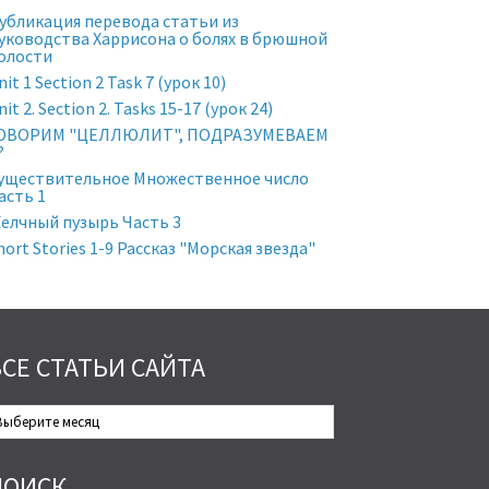
убликация перевода статьи из
уководства Харрисона о болях в брюшной
олости
nit 1 Section 2 Task 7 (урок 10)
nit 2. Section 2. Tasks 15-17 (урок 24)
ОВОРИМ "ЦЕЛЛЮЛИТ", ПОДРАЗУМЕВАЕМ
?
уществительное Множественное число
асть 1
елчный пузырь Часть 3
hort Stories 1-9 Рассказ "Морская звезда"
ВСЕ СТАТЬИ САЙТА
се
татьи
айта
ПОИСК