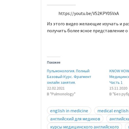
https://youtu.be/V52KPY0SVxA
Из этого видео желающие изучать и ра
получить более ясное представление о
Похожее
Пульмонология. Полный
KNOW HOW 
Базовый Курс. Фрагмент
Медицинск
онлайн занятия.
Часть 1
22.02.2021
15.11.2020
В "Pulmonology"
В "Без руб
english in medicine
medical english
английский для медиков
английск
курсы медицинского английского