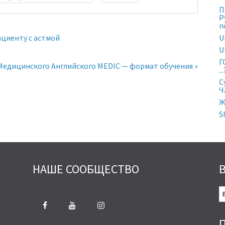
П
Р
п
U
ациенту с астмой
U
Г
Медицинского Английского MEDIC — формат обучения »
...
С
Ч
Ж
S
НАШЕ СООБЩЕСТВО
В
С
С