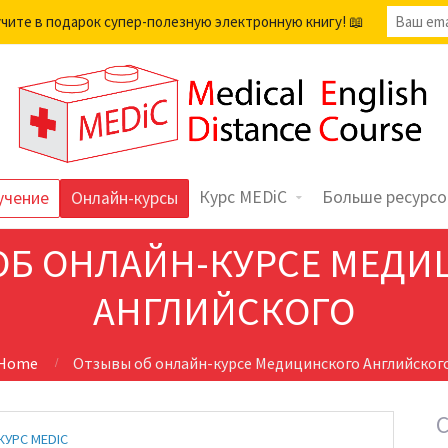
учите в подарок супер-полезную электронную книгу! 📖
Курс MEDiC
Больше ресурсо
учение
Онлайн-курсы
ОБ ОНЛАЙН-КУРСЕ МЕДИ
АНГЛИЙСКОГО
Home
Отзывы об онлайн-курсе Медицинского Английског
КУРС MEDIC